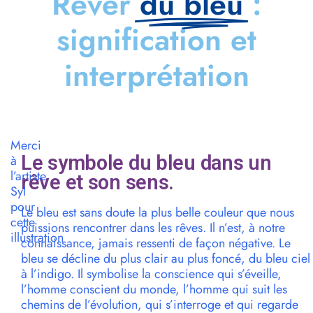
Rêver
du bleu
:
signification et
interprétation
Merci
Le symbole du bleu dans un
à
l’artiste
rêve et son sens.
Syl
pour
Le bleu est sans doute la plus belle couleur que nous
cette
puissions rencontrer dans les rêves. Il n’est, à notre
illustration
connaissance, jamais ressenti de façon négative. Le
bleu se décline du plus clair au plus foncé, du bleu ciel
à l’indigo. Il symbolise la conscience qui s’éveille,
l’homme conscient du monde, l’homme qui suit les
chemins de l’évolution, qui s’interroge et qui regarde