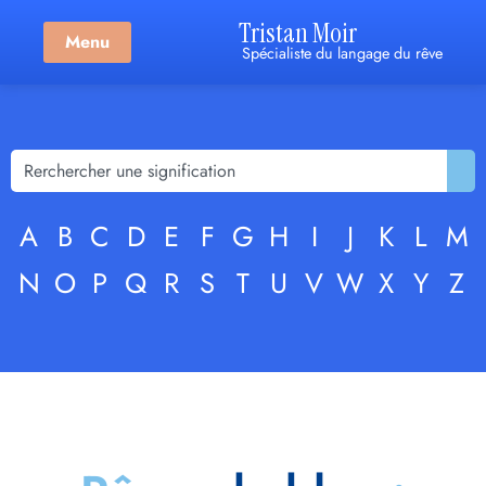
Tristan Moir
Menu
Spécialiste du langage du rêve
A
B
C
D
E
F
G
H
I
J
K
L
M
N
O
P
Q
R
S
T
U
V
W
X
Y
Z