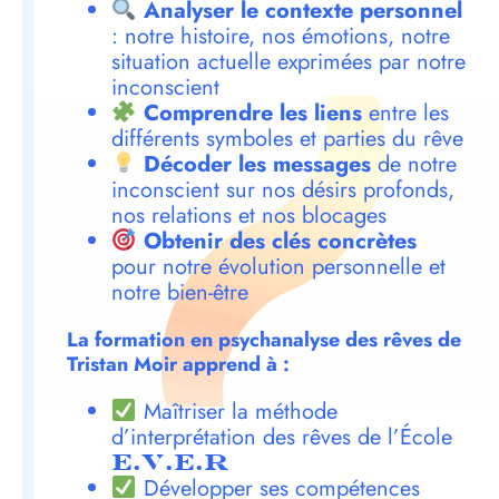
Analyser le contexte personnel
: notre histoire, nos émotions, notre
situation actuelle exprimées par notre
inconscient
Comprendre les liens
entre les
différents symboles et parties du rêve
Décoder les messages
de notre
inconscient sur nos désirs profonds,
nos relations et nos blocages
Obtenir des clés concrètes
pour notre évolution personnelle et
notre bien-être
La formation en psychanalyse des rêves de
Tristan Moir apprend à :
Maîtriser la méthode
d’interprétation des rêves de l’École
E.V.E.R
Développer ses compétences