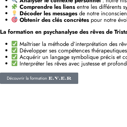
Analyser le contexte personnel
: notre his
Comprendre les liens
entre les différents 
Décoder les messages
de notre inconscient
Obtenir des clés concrètes
pour notre évol
La formation en psychanalyse des rêves de Trist
Maîtriser la méthode d’interprétation des rê
Développer ses compétences thérapeutiques
Acquérir un langage symbolique précis et c
Interpréter les rêves avec justesse et profon
Découvrir la formation
E.V.E.R