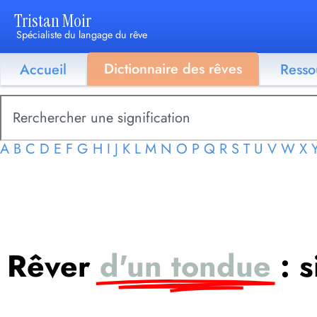
Tristan Moir
Spécialiste du langage du rêve
Dictionnaire des rêves
Accueil
Resso
A
B
C
D
E
F
G
H
I
J
K
L
M
N
O
P
Q
R
S
T
U
V
W
X
Rêver
d'un tondue
: 