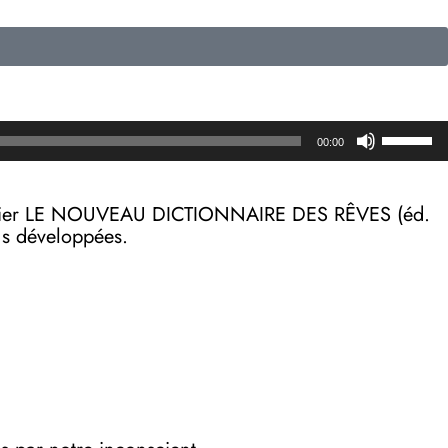
Utilisez
00:00
les
flèches
haut/b
on papier LE NOUVEAU DICTIONNAIRE DES RÊVES (éd.
pour
lus développées.
augmen
ou
diminue
le
volume