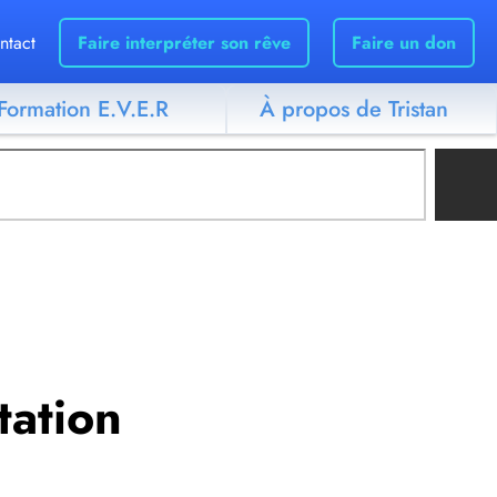
ntact
Faire interpréter son rêve
Faire un don
Formation E.V.E.R
À propos de Tristan
tation