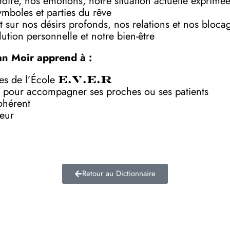
toire, nos émotions, notre situation actuelle exprimé
symboles et parties du rêve
 sur nos désirs profonds, nos relations et nos bloca
ution personnelle et notre bien-être
an Moir apprend à :
ves de l’École
E.V.E.R
 pour accompagner ses proches ou ses patients
ohérent
deur
Retour au Dictionnaire