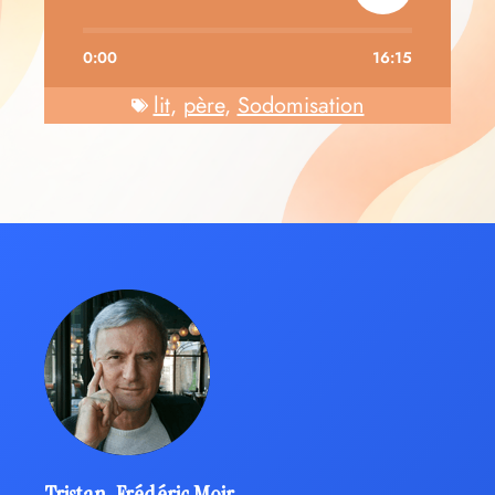
0:00
16:15
lit
,
père
,
Sodomisation
Tristan-Frédéric Moir