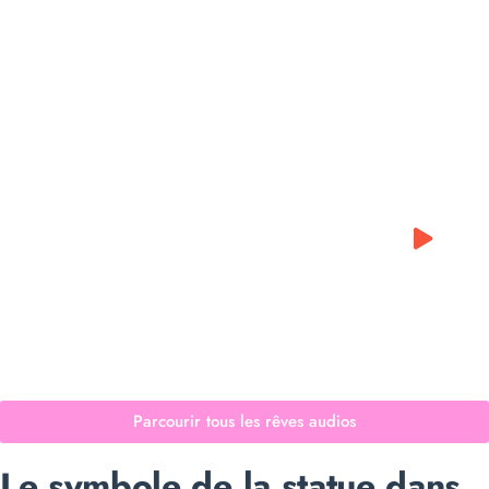
0:00
0:00
Parcourir tous les rêves audios
Le symbole de la statue dans