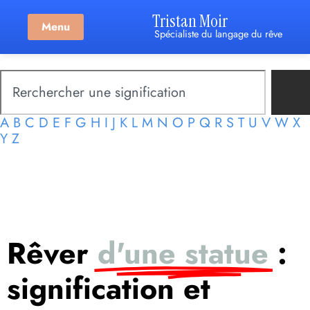
Tristan Moir
Menu
Spécialiste du langage du rêve
A
B
C
D
E
F
G
H
I
J
K
L
M
N
O
P
Q
R
S
T
U
V
W
X
Y
Z
Rêver
d'une statue
:
signification et