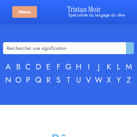
Tristan Moir
Menu
Spécialiste du langage du rêve
A
B
C
D
E
F
G
H
I
J
K
L
M
N
O
P
Q
R
S
T
U
V
W
X
Y
Z