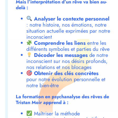
Mais l’interprétation d’un rêve va bien au-
delà :
Analyser le contexte personnel
: notre histoire, nos émotions, notre
situation actuelle exprimées par notre
inconscient
Comprendre les liens
entre les
différents symboles et parties du rêve
Décoder les messages
de notre
inconscient sur nos désirs profonds,
nos relations et nos blocages
Obtenir des clés concrètes
pour notre évolution personnelle et
notre bien-être
La formation en psychanalyse des rêves de
Tristan Moir apprend à :
Maîtriser la méthode