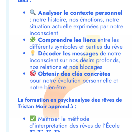
delà :
Analyser le contexte personnel
: notre histoire, nos émotions, notre
situation actuelle exprimées par notre
inconscient
Comprendre les liens
entre les
différents symboles et parties du rêve
Décoder les messages
de notre
inconscient sur nos désirs profonds,
nos relations et nos blocages
Obtenir des clés concrètes
pour notre évolution personnelle et
notre bien-être
La formation en psychanalyse des rêves de
Tristan Moir apprend à :
Maîtriser la méthode
d’interprétation des rêves de l’École