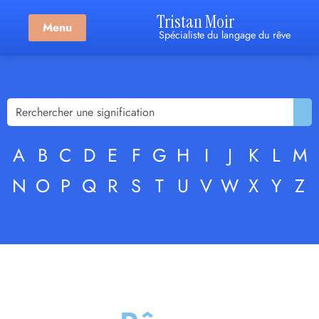
Tristan Moir
Menu
Spécialiste du langage du rêve
A
B
C
D
E
F
G
H
I
J
K
L
M
N
O
P
Q
R
S
T
U
V
W
X
Y
Z