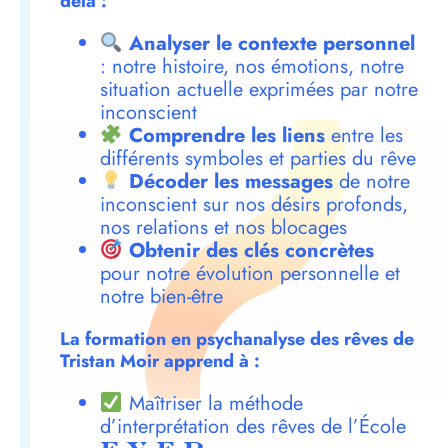
delà :
Analyser le contexte personnel
: notre histoire, nos émotions, notre
situation actuelle exprimées par notre
inconscient
Comprendre les liens
entre les
différents symboles et parties du rêve
Décoder les messages
de notre
inconscient sur nos désirs profonds,
nos relations et nos blocages
Obtenir des clés concrètes
pour notre évolution personnelle et
notre bien-être
La formation en psychanalyse des rêves de
Tristan Moir apprend à :
Maîtriser la méthode
d’interprétation des rêves de l’École