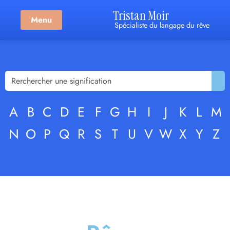
Tristan Moir
Menu
Spécialiste du langage du rêve
A
B
C
D
E
F
G
H
I
J
K
L
M
N
O
P
Q
R
S
T
U
V
W
X
Y
Z