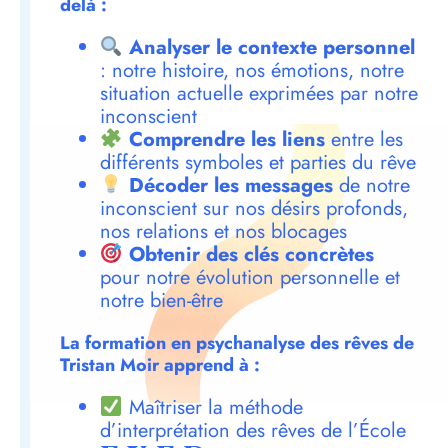
delà :
Analyser le contexte personnel
: notre histoire, nos émotions, notre
situation actuelle exprimées par notre
inconscient
Comprendre les liens
entre les
différents symboles et parties du rêve
Décoder les messages
de notre
inconscient sur nos désirs profonds,
nos relations et nos blocages
Obtenir des clés concrètes
pour notre évolution personnelle et
notre bien-être
La formation en psychanalyse des rêves de
Tristan Moir apprend à :
Maîtriser la méthode
d’interprétation des rêves de l’École