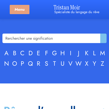
Tristan Moir
Menu
Spécialiste du langage du rêve
A
B
C
D
E
F
G
H
I
J
K
L
M
N
O
P
Q
R
S
T
U
V
W
X
Y
Z