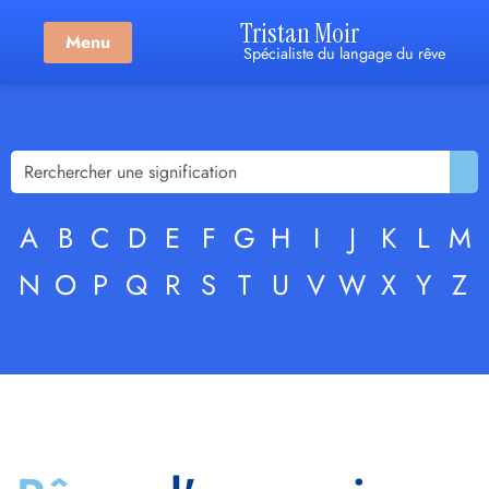
Tristan Moir
Menu
Spécialiste du langage du rêve
A
B
C
D
E
F
G
H
I
J
K
L
M
N
O
P
Q
R
S
T
U
V
W
X
Y
Z