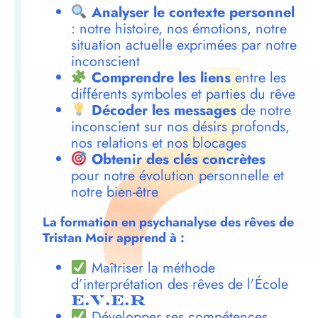
Analyser le contexte personnel
: notre histoire, nos émotions, notre
situation actuelle exprimées par notre
inconscient
Comprendre les liens
entre les
différents symboles et parties du rêve
Décoder les messages
de notre
inconscient sur nos désirs profonds,
nos relations et nos blocages
Obtenir des clés concrètes
pour notre évolution personnelle et
notre bien-être
La formation en psychanalyse des rêves de
Tristan Moir apprend à :
Maîtriser la méthode
d’interprétation des rêves de l’École
E.V.E.R
Développer ses compétences