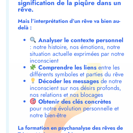
signification de la piqûre dans un
rêve.
Mais l’interprétation d’un rêve va bien au-
delà :
Analyser le contexte personnel
: notre histoire, nos émotions, notre
situation actuelle exprimées par notre
inconscient
Comprendre les liens
entre les
différents symboles et parties du rêve
Décoder les messages
de notre
inconscient sur nos désirs profonds,
nos relations et nos blocages
Obtenir des clés concrètes
pour notre évolution personnelle et
notre bien-être
La formation en psychanalyse des rêves de