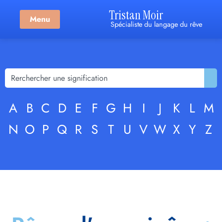
Tristan Moir
Menu
Spécialiste du langage du rêve
A
B
C
D
E
F
G
H
I
J
K
L
M
N
O
P
Q
R
S
T
U
V
W
X
Y
Z