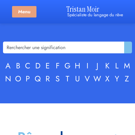
Tristan Moir
Menu
Spécialiste du langage du rêve
A
B
C
D
E
F
G
H
I
J
K
L
M
N
O
P
Q
R
S
T
U
V
W
X
Y
Z