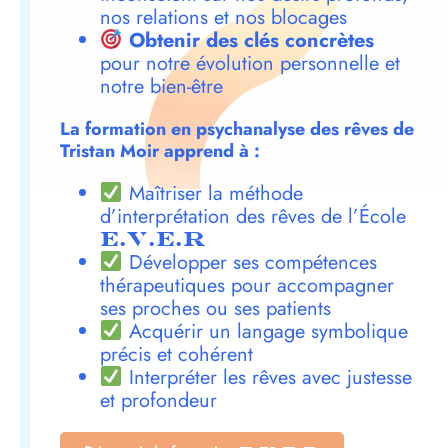
nos relations et nos blocages
Obtenir des clés concrètes
pour notre évolution personnelle et
notre bien-être
La formation en psychanalyse des rêves de
Tristan Moir apprend à :
Maîtriser la méthode
d’interprétation des rêves de l’École
E.V.E.R
Développer ses compétences
thérapeutiques pour accompagner
ses proches ou ses patients
Acquérir un langage symbolique
précis et cohérent
Interpréter les rêves avec justesse
et profondeur