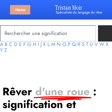
Tristan Moir
Menu
Spécialiste du langage du rêve
A
B
C
D
E
F
G
H
I
J
K
L
M
N
O
P
Q
R
S
T
U
V
W
X
Y
Z
Rêver
d'une roue
:
signification et