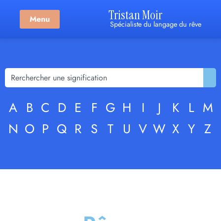
Tristan Moir
Menu
Spécialiste du langage du rêve
A
B
C
D
E
F
G
H
I
J
K
L
M
N
O
P
Q
R
S
T
U
V
W
X
Y
Z