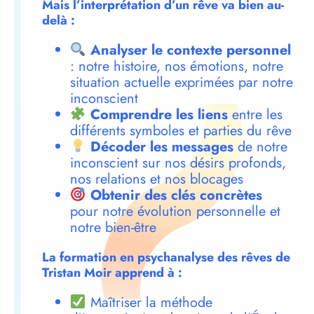
Mais l’interprétation d’un rêve va bien au-
delà :
Analyser le contexte personnel
: notre histoire, nos émotions, notre
situation actuelle exprimées par notre
inconscient
Comprendre les liens
entre les
différents symboles et parties du rêve
Décoder les messages
de notre
inconscient sur nos désirs profonds,
nos relations et nos blocages
Obtenir des clés concrètes
pour notre évolution personnelle et
notre bien-être
La formation en psychanalyse des rêves de
Tristan Moir apprend à :
Maîtriser la méthode