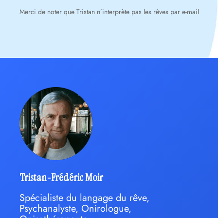
Merci de noter que Tristan n’interprète pas les rêves par e-mail
Tristan-Frédéric Moir
Spécialiste du langage du rêve,
Psychanalyste, Onirologue,