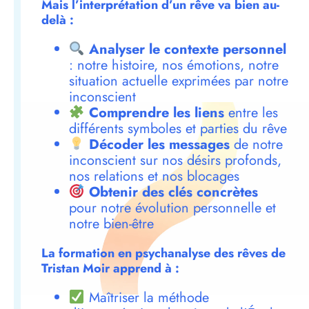
Mais l’interprétation d’un rêve va bien au-
delà :
Analyser le contexte personnel
: notre histoire, nos émotions, notre
situation actuelle exprimées par notre
inconscient
Comprendre les liens
entre les
différents symboles et parties du rêve
Décoder les messages
de notre
inconscient sur nos désirs profonds,
nos relations et nos blocages
Obtenir des clés concrètes
pour notre évolution personnelle et
notre bien-être
La formation en psychanalyse des rêves de
Tristan Moir apprend à :
Maîtriser la méthode