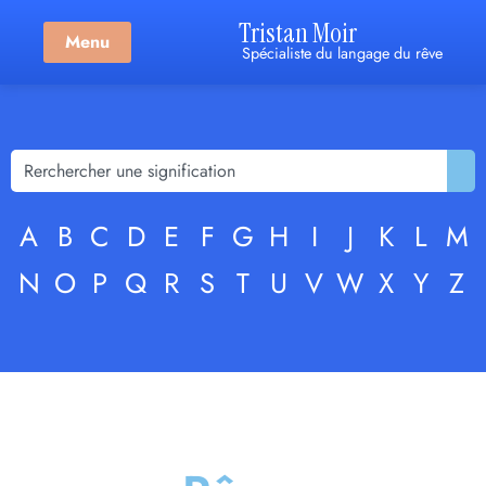
Tristan Moir
Menu
Spécialiste du langage du rêve
A
B
C
D
E
F
G
H
I
J
K
L
M
N
O
P
Q
R
S
T
U
V
W
X
Y
Z