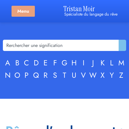
Tristan Moir
Menu
Spécialiste du langage du rêve
A
B
C
D
E
F
G
H
I
J
K
L
M
N
O
P
Q
R
S
T
U
V
W
X
Y
Z