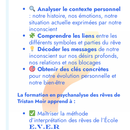
Analyser le contexte personnel
: notre histoire, nos émotions, notre
situation actuelle exprimées par notre
inconscient
Comprendre les liens
entre les
différents symboles et parties du rêve
Décoder les messages
de notre
inconscient sur nos désirs profonds,
nos relations et nos blocages
Obtenir des clés concrètes
pour notre évolution personnelle et
notre bien-être
La formation en psychanalyse des rêves de
Tristan Moir apprend à :
Maîtriser la méthode
d’interprétation des rêves de l’École
E.V.E.R