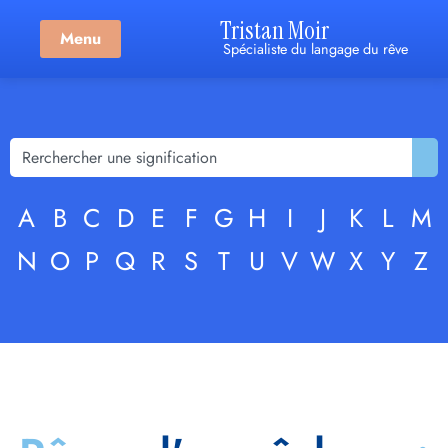
Tristan Moir
Menu
Spécialiste du langage du rêve
A
B
C
D
E
F
G
H
I
J
K
L
M
N
O
P
Q
R
S
T
U
V
W
X
Y
Z