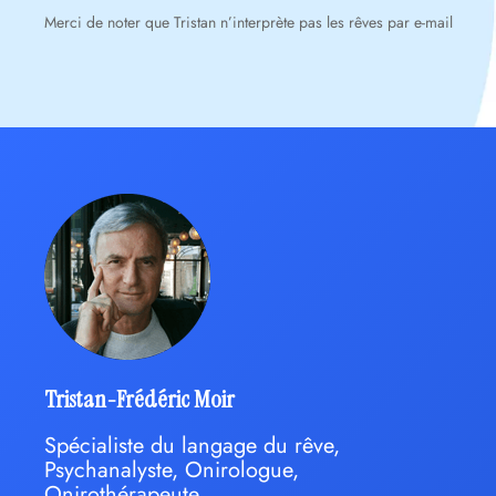
Merci de noter que Tristan n’interprète pas les rêves par e-mail
Tristan-Frédéric Moir
Spécialiste du langage du rêve,
Psychanalyste, Onirologue,
Onirothérapeute