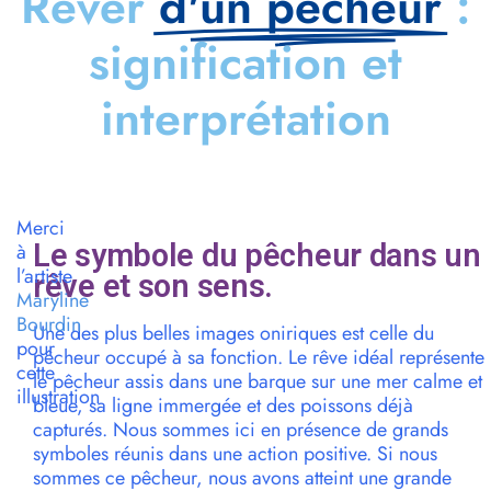
Rêver
d'un pêcheur
:
signification et
interprétation
Merci
Le symbole du pêcheur dans un
à
l’artiste
rêve et son sens.
Maryline
Bourdin
Une des plus belles images oniriques est celle du
pour
pêcheur occupé à sa fonction. Le rêve idéal représente
cette
le pêcheur assis dans une barque sur une mer calme et
illustration
bleue, sa ligne immergée et des poissons déjà
capturés. Nous sommes ici en présence de grands
symboles réunis dans une action positive. Si nous
sommes ce pêcheur, nous avons atteint une grande