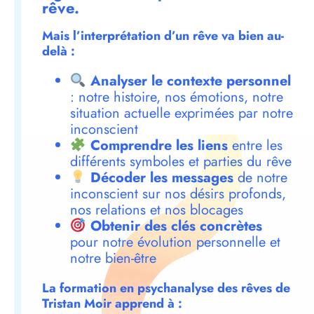
rêve.
Mais l’interprétation d’un rêve va bien au-
delà :
Analyser le contexte personnel
: notre histoire, nos émotions, notre
situation actuelle exprimées par notre
inconscient
Comprendre les liens
entre les
différents symboles et parties du rêve
Décoder les messages
de notre
inconscient sur nos désirs profonds,
nos relations et nos blocages
Obtenir des clés concrètes
pour notre évolution personnelle et
notre bien-être
La formation en psychanalyse des rêves de
Tristan Moir apprend à :