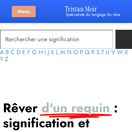
Tristan Moir
Menu
Spécialiste du langage du rêve
A
B
C
D
E
F
G
H
I
J
K
L
M
N
O
P
Q
R
S
T
U
V
W
X
Y
Z
Rêver
d'un requin
:
signification et