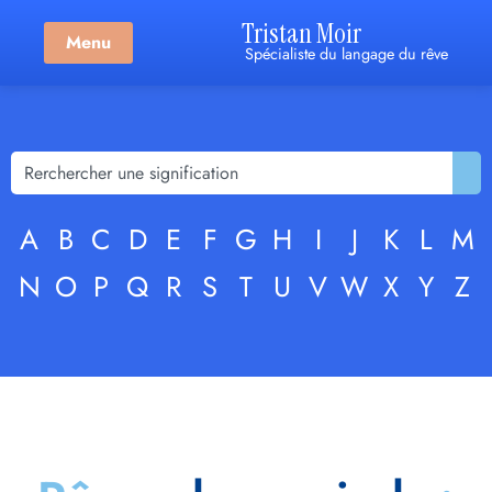
Tristan Moir
Menu
Spécialiste du langage du rêve
A
B
C
D
E
F
G
H
I
J
K
L
M
N
O
P
Q
R
S
T
U
V
W
X
Y
Z