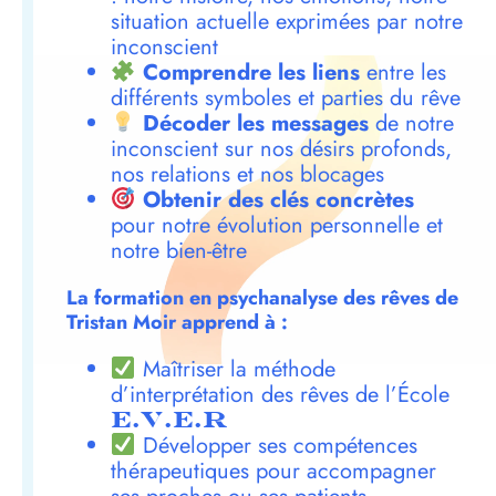
situation actuelle exprimées par notre
inconscient
Comprendre les liens
entre les
différents symboles et parties du rêve
Décoder les messages
de notre
inconscient sur nos désirs profonds,
nos relations et nos blocages
Obtenir des clés concrètes
pour notre évolution personnelle et
notre bien-être
La formation en psychanalyse des rêves de
Tristan Moir apprend à :
Maîtriser la méthode
d’interprétation des rêves de l’École
E.V.E.R
Développer ses compétences
thérapeutiques pour accompagner