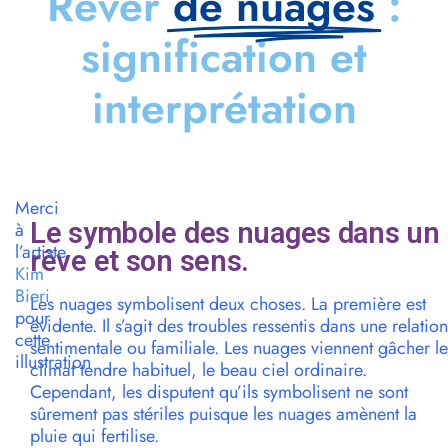
Rêver
de nuages
:
signification et
interprétation
Merci
Le symbole des nuages dans un
à
l’artiste
rêve et son sens.
Kim
Bieri
Les nuages symbolisent deux choses. La première est
pour
évidente. Il s’agit des troubles ressentis dans une relation
cette
sentimentale ou familiale. Les nuages viennent gâcher le
illustration
climat tendre habituel, le beau ciel ordinaire.
Cependant, les disputent qu’ils symbolisent ne sont
sûrement pas stériles puisque les nuages amènent la
pluie qui fertilise.