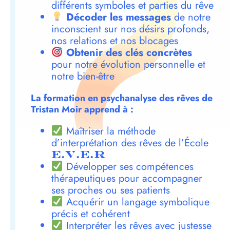
différents symboles et parties du rêve
Décoder les messages
de notre
inconscient sur nos désirs profonds,
nos relations et nos blocages
Obtenir des clés concrètes
pour notre évolution personnelle et
notre bien-être
La formation en psychanalyse des rêves de
Tristan Moir apprend à :
Maîtriser la méthode
d’interprétation des rêves de l’École
E.V.E.R
Développer ses compétences
thérapeutiques pour accompagner
ses proches ou ses patients
Acquérir un langage symbolique
précis et cohérent
Interpréter les rêves avec justesse