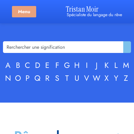
Tristan Moir
Menu
Spécialiste du langage du rêve
A
B
C
D
E
F
G
H
I
J
K
L
M
N
O
P
Q
R
S
T
U
V
W
X
Y
Z