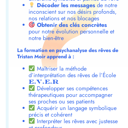
Décoder les messages
de notre
inconscient sur nos désirs profonds,
nos relations et nos blocages
Obtenir des clés concrètes
pour notre évolution personnelle et
notre bien-être
La formation en psychanalyse des rêves de
Tristan Moir apprend à :
Maîtriser la méthode
d’interprétation des rêves de l’École
E.V.E.R
Développer ses compétences
thérapeutiques pour accompagner
ses proches ou ses patients
Acquérir un langage symbolique
précis et cohérent
Interpréter les rêves avec justesse
et profondeur