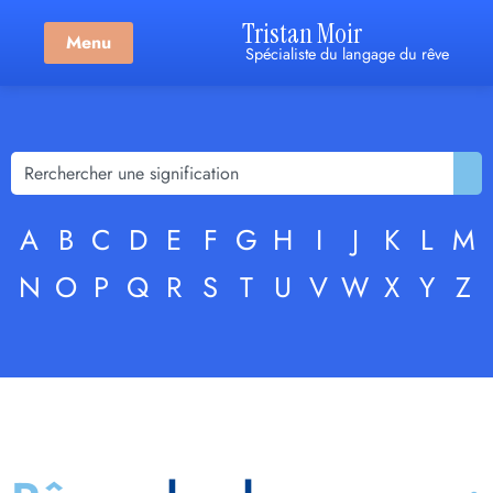
Tristan Moir
Menu
Spécialiste du langage du rêve
A
B
C
D
E
F
G
H
I
J
K
L
M
N
O
P
Q
R
S
T
U
V
W
X
Y
Z