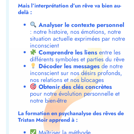
Mais l’interprétation d’un rêve va bien au-
delà :
Analyser le contexte personnel
: notre histoire, nos émotions, notre
situation actuelle exprimées par notre
inconscient
Comprendre les liens
entre les
différents symboles et parties du rêve
Décoder les messages
de notre
inconscient sur nos désirs profonds,
nos relations et nos blocages
Obtenir des clés concrètes
pour notre évolution personnelle et
notre bien-être
La formation en psychanalyse des rêves de
Tristan Moir apprend à :
Maîtriser la méthode