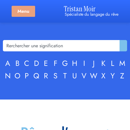
Tristan Moir
Menu
Spécialiste du langage du rêve
A
B
C
D
E
F
G
H
I
J
K
L
M
N
O
P
Q
R
S
T
U
V
W
X
Y
Z