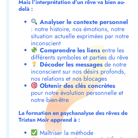
Mais l’interprétation d’un rêve va bien au-
delà :
Analyser le contexte personnel
: notre histoire, nos émotions, notre
situation actuelle exprimées par notre
inconscient
Comprendre les liens
entre les
différents symboles et parties du rêve
Décoder les messages
de notre
inconscient sur nos désirs profonds,
nos relations et nos blocages
Obtenir des clés concrètes
pour notre évolution personnelle et
notre bien-être
La formation en psychanalyse des rêves de
Tristan Moir apprend à :
Maîtriser la méthode