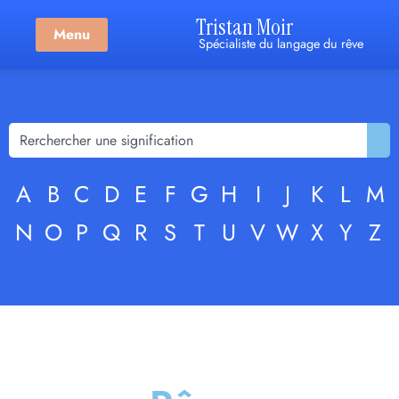
Tristan Moir
Menu
Spécialiste du langage du rêve
A
B
C
D
E
F
G
H
I
J
K
L
M
N
O
P
Q
R
S
T
U
V
W
X
Y
Z