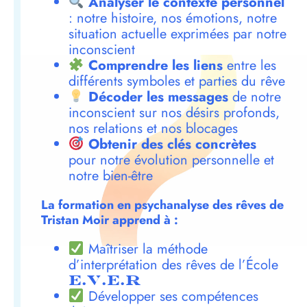
Analyser le contexte personnel
: notre histoire, nos émotions, notre
situation actuelle exprimées par notre
inconscient
Comprendre les liens
entre les
différents symboles et parties du rêve
Décoder les messages
de notre
inconscient sur nos désirs profonds,
nos relations et nos blocages
Obtenir des clés concrètes
pour notre évolution personnelle et
notre bien-être
La formation en psychanalyse des rêves de
Tristan Moir apprend à :
Maîtriser la méthode
d’interprétation des rêves de l’École
E.V.E.R
Développer ses compétences