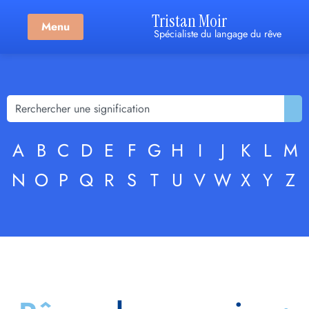
Tristan Moir
Menu
Spécialiste du langage du rêve
A
B
C
D
E
F
G
H
I
J
K
L
M
N
O
P
Q
R
S
T
U
V
W
X
Y
Z