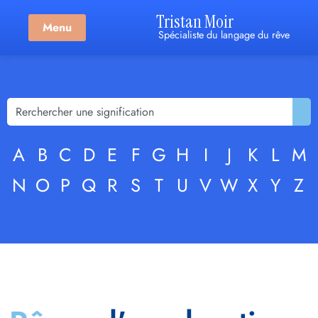
Tristan Moir
Menu
Spécialiste du langage du rêve
A
B
C
D
E
F
G
H
I
J
K
L
M
N
O
P
Q
R
S
T
U
V
W
X
Y
Z