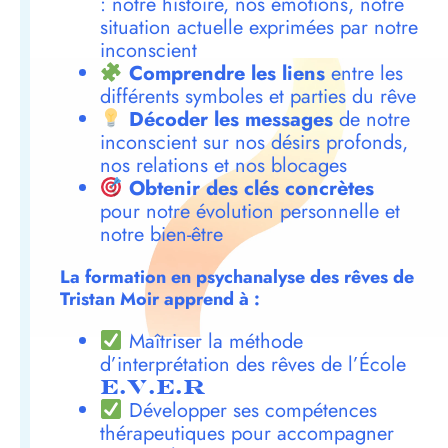
: notre histoire, nos émotions, notre
situation actuelle exprimées par notre
inconscient
Comprendre les liens
entre les
différents symboles et parties du rêve
Décoder les messages
de notre
inconscient sur nos désirs profonds,
nos relations et nos blocages
Obtenir des clés concrètes
pour notre évolution personnelle et
notre bien-être
La formation en psychanalyse des rêves de
Tristan Moir apprend à :
Maîtriser la méthode
d’interprétation des rêves de l’École
E.V.E.R
Développer ses compétences
thérapeutiques pour accompagner