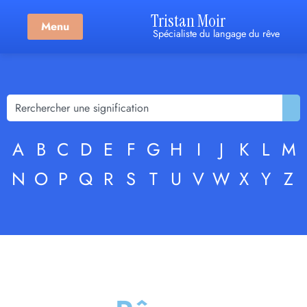
Tristan Moir
Menu
Spécialiste du langage du rêve
A
B
C
D
E
F
G
H
I
J
K
L
M
N
O
P
Q
R
S
T
U
V
W
X
Y
Z