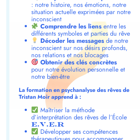
: notre histoire, nos émotions, notre
situation actuelle exprimées par notre
inconscient
Comprendre les liens
entre les
différents symboles et parties du rêve
Décoder les messages
de notre
inconscient sur nos désirs profonds,
nos relations et nos blocages
Obtenir des clés concrètes
pour notre évolution personnelle et
notre bien-être
La formation en psychanalyse des rêves de
Tristan Moir apprend à :
Maîtriser la méthode
d’interprétation des rêves de l’École
E.V.E.R
Développer ses compétences
thérapeutiques pour accompagner