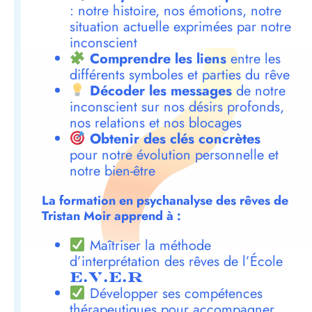
: notre histoire, nos émotions, notre
situation actuelle exprimées par notre
inconscient
Comprendre les liens
entre les
différents symboles et parties du rêve
Décoder les messages
de notre
inconscient sur nos désirs profonds,
nos relations et nos blocages
Obtenir des clés concrètes
pour notre évolution personnelle et
notre bien-être
La formation en psychanalyse des rêves de
Tristan Moir apprend à :
Maîtriser la méthode
d’interprétation des rêves de l’École
E.V.E.R
Développer ses compétences
thérapeutiques pour accompagner