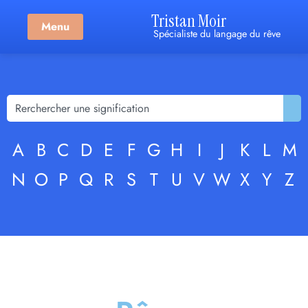
Tristan Moir
Menu
Spécialiste du langage du rêve
A
B
C
D
E
F
G
H
I
J
K
L
M
N
O
P
Q
R
S
T
U
V
W
X
Y
Z