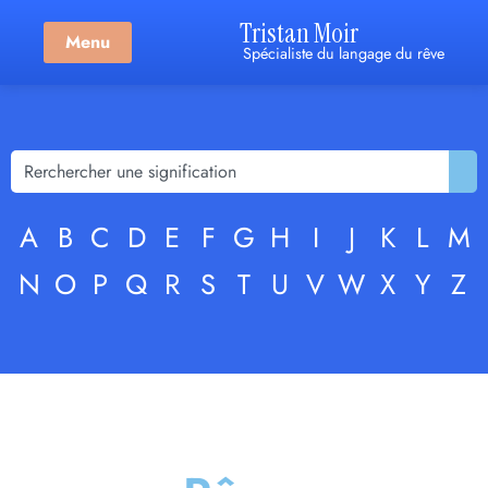
Tristan Moir
Menu
Spécialiste du langage du rêve
A
B
C
D
E
F
G
H
I
J
K
L
M
N
O
P
Q
R
S
T
U
V
W
X
Y
Z