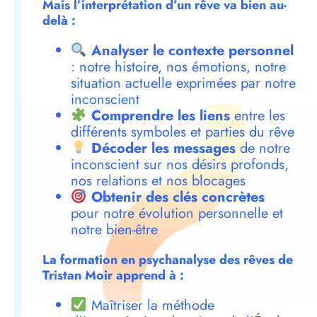
Mais l’interprétation d’un rêve va bien au-
delà :
Analyser le contexte personnel
: notre histoire, nos émotions, notre
situation actuelle exprimées par notre
inconscient
Comprendre les liens
entre les
différents symboles et parties du rêve
Décoder les messages
de notre
inconscient sur nos désirs profonds,
nos relations et nos blocages
Obtenir des clés concrètes
pour notre évolution personnelle et
notre bien-être
La formation en psychanalyse des rêves de
Tristan Moir apprend à :
Maîtriser la méthode