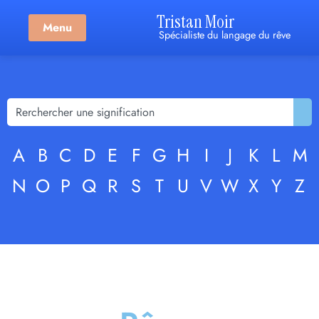
Tristan Moir
Menu
Spécialiste du langage du rêve
A
B
C
D
E
F
G
H
I
J
K
L
M
N
O
P
Q
R
S
T
U
V
W
X
Y
Z