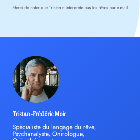
Merci de noter que Tristan n’interprète pas les rêves par e-mail
Tristan-Frédéric Moir
Spécialiste du langage du rêve,
Psychanalyste, Onirologue,