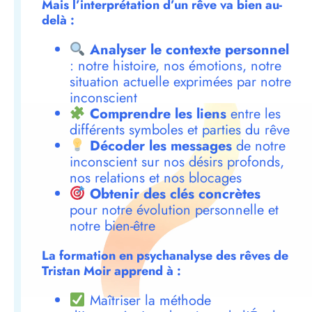
Mais l’interprétation d’un rêve va bien au-
delà :
Analyser le contexte personnel
: notre histoire, nos émotions, notre
situation actuelle exprimées par notre
inconscient
Comprendre les liens
entre les
différents symboles et parties du rêve
Décoder les messages
de notre
inconscient sur nos désirs profonds,
nos relations et nos blocages
Obtenir des clés concrètes
pour notre évolution personnelle et
notre bien-être
La formation en psychanalyse des rêves de
Tristan Moir apprend à :
Maîtriser la méthode