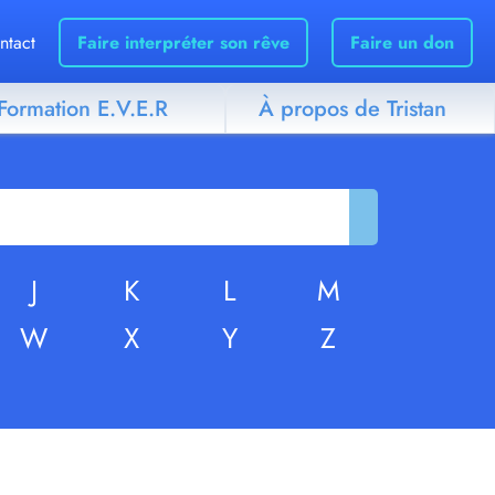
ntact
Faire interpréter son rêve
Faire un don
Formation E.V.E.R
À propos de Tristan
J
K
L
M
W
X
Y
Z