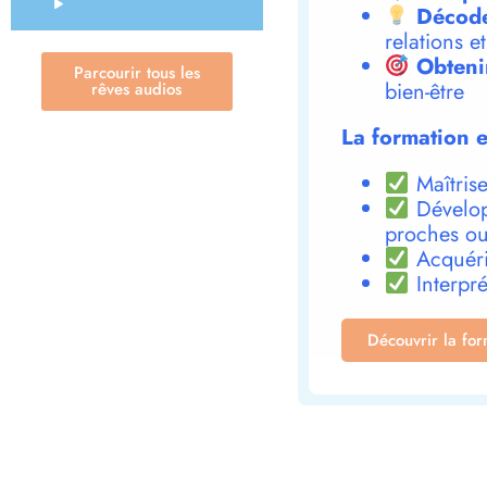
Décode
relations e
Obteni
Parcourir tous les
bien-être
rêves audios
La formation e
Maîtrise
Dévelop
proches ou
Acquéri
Interpré
Découvrir la fo