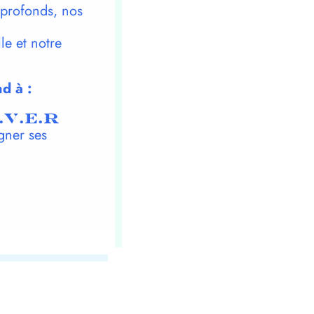
 profonds, nos
le et notre
d à :
.V.E.R
gner ses