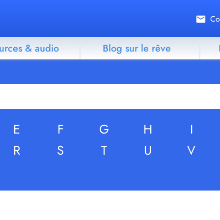
Co
urces & audio
Blog sur le rêve
E
F
G
H
I
R
S
T
U
V