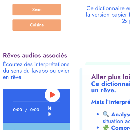
Ce dictionnaire e
Sexe
la version papie
2x 
Cuisine
Rêves audios associés
Écoutez des interprétations
du sens du lavabo ou evier
Aller plus l
en rêve
Ce dictionna
un rêve.
Mais l’interpr
0:00
/
0:00
Analys
situation a
Compre