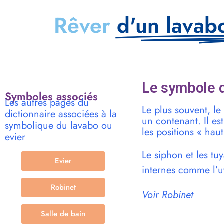
Rêver
d'un lavab
Le symbole d
Symboles associés
Les autres pages du
Le plus souvent, le
dictionnaire associées à la
un contenant. Il est
symbolique du lavabo ou
les positions « haut
evier
Le siphon et les tu
Evier
internes comme l’u
Robinet
Voir Robinet
Salle de bain