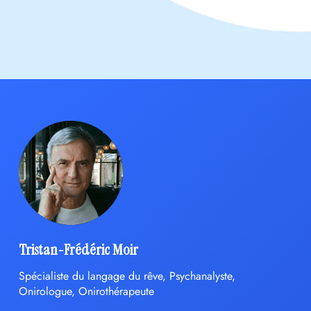
Tristan-Frédéric Moir
Spécialiste du langage du rêve, Psychanalyste,
Onirologue, Onirothérapeute