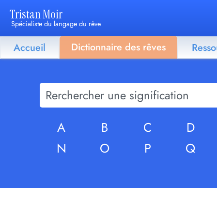
Tristan Moir
Spécialiste du langage du rêve
Dictionnaire des rêves
Accueil
Resso
A
B
C
D
N
O
P
Q