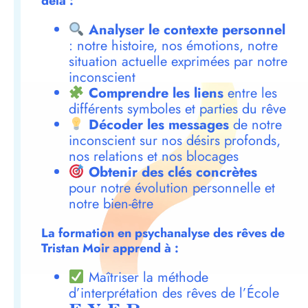
delà :
Analyser le contexte personnel
: notre histoire, nos émotions, notre
situation actuelle exprimées par notre
inconscient
Comprendre les liens
entre les
différents symboles et parties du rêve
Décoder les messages
de notre
inconscient sur nos désirs profonds,
nos relations et nos blocages
Obtenir des clés concrètes
pour notre évolution personnelle et
notre bien-être
La formation en psychanalyse des rêves de
Tristan Moir apprend à :
Maîtriser la méthode
d’interprétation des rêves de l’École