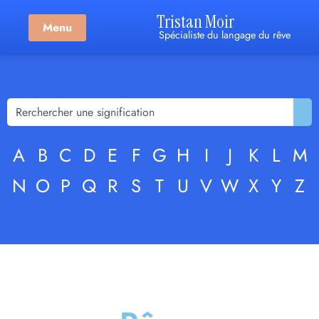
Tristan Moir
Menu
Spécialiste du langage du rêve
A
B
C
D
E
F
G
H
I
J
K
L
M
N
O
P
Q
R
S
T
U
V
W
X
Y
Z