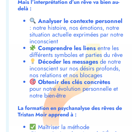
Mais l’interprétation d’un rêve va bien au-
delà :
Analyser le contexte personnel
: notre histoire, nos émotions, notre
situation actuelle exprimées par notre
inconscient
Comprendre les liens
entre les
différents symboles et parties du rêve
Décoder les messages
de notre
inconscient sur nos désirs profonds,
nos relations et nos blocages
Obtenir des clés concrètes
pour notre évolution personnelle et
notre bien-être
La formation en psychanalyse des rêves de
Tristan Moir apprend à :
Maîtriser la méthode