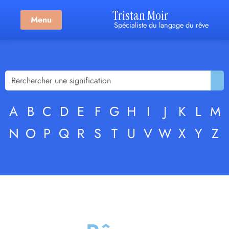
Tristan Moir
Menu
Spécialiste du langage du rêve
A
B
C
D
E
F
G
H
I
J
K
L
M
N
O
P
Q
R
S
T
U
V
W
X
Y
Z