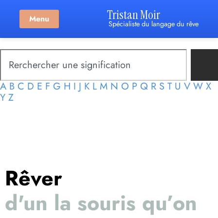
Tristan Moir
Menu
Spécialiste du langage du rêve
A
B
C
D
E
F
G
H
I
J
K
L
M
N
O
P
Q
R
S
T
U
V
W
X
Y
Z
Rêver
d'un la souris qu’on