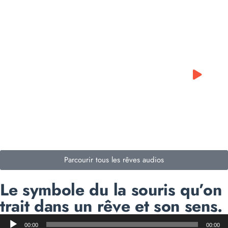
0:00
0:00
Parcourir tous les rêves audios
Le symbole du la souris qu’on
trait dans un rêve et son sens.
Lecteur
00:00
00:00