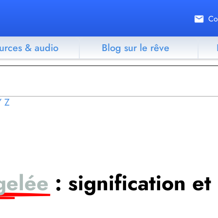
Co
urces & audio
Blog sur le rêve
Y
Z
 gelée
: signification et