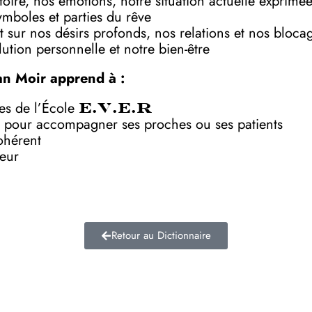
toire, nos émotions, notre situation actuelle exprimé
symboles et parties du rêve
 sur nos désirs profonds, nos relations et nos bloca
ution personnelle et notre bien-être
an Moir apprend à :
ves de l’École
E.V.E.R
 pour accompagner ses proches ou ses patients
ohérent
deur
Retour au Dictionnaire