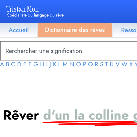
Tristan Moir
Spécialiste du langage du rêve
Dictionnaire des rêves
Accueil
Resso
A
B
C
D
E
F
G
H
I
J
K
L
M
N
O
P
Q
R
S
T
U
V
W
X
Rêver
d'un la colline