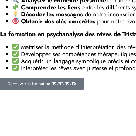
Analyser le contexte personnel
: notre his
Comprendre les liens
entre les différents 
Décoder les messages
de notre inconscient
Obtenir des clés concrètes
pour notre évol
La formation en psychanalyse des rêves de Trist
Maîtriser la méthode d’interprétation des rê
Développer ses compétences thérapeutiques
Acquérir un langage symbolique précis et c
Interpréter les rêves avec justesse et profon
Découvrir la formation
E.V.E.R