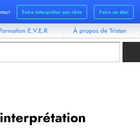
ntact
Faire interpréter son rêve
Faire un don
Formation E.V.E.R
À propos de Tristan
 interprétation