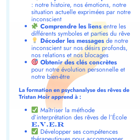
: notre histoire, nos émotions, notre
situation actuelle exprimées par notre
inconscient
Comprendre les liens
entre les
différents symboles et parties du rêve
Décoder les messages
de notre
inconscient sur nos désirs profonds,
nos relations et nos blocages
Obtenir des clés concrètes
pour notre évolution personnelle et
notre bien-être
La formation en psychanalyse des rêves de
Tristan Moir apprend à :
Maîtriser la méthode
d’interprétation des rêves de l’École
E.V.E.R
Développer ses compétences
thérapeutiques pour accompagner