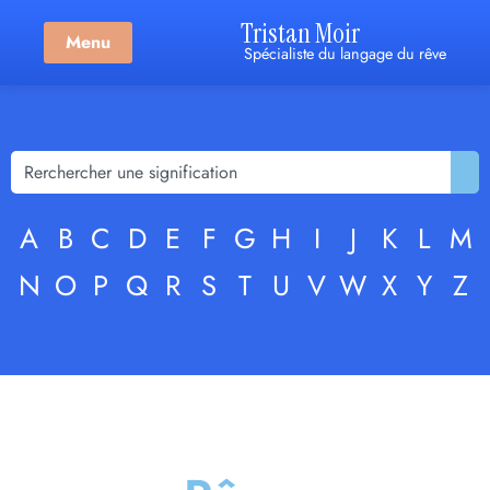
Tristan Moir
Menu
Spécialiste du langage du rêve
A
B
C
D
E
F
G
H
I
J
K
L
M
N
O
P
Q
R
S
T
U
V
W
X
Y
Z