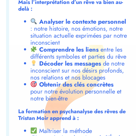
Mais l’interprétation d’un rêve va bien au-
delà :
Analyser le contexte personnel
: notre histoire, nos émotions, notre
situation actuelle exprimées par notre
inconscient
Comprendre les liens
entre les
différents symboles et parties du rêve
Décoder les messages
de notre
inconscient sur nos désirs profonds,
nos relations et nos blocages
Obtenir des clés concrètes
pour notre évolution personnelle et
notre bien-être
La formation en psychanalyse des rêves de
Tristan Moir apprend à :
Maîtriser la méthode