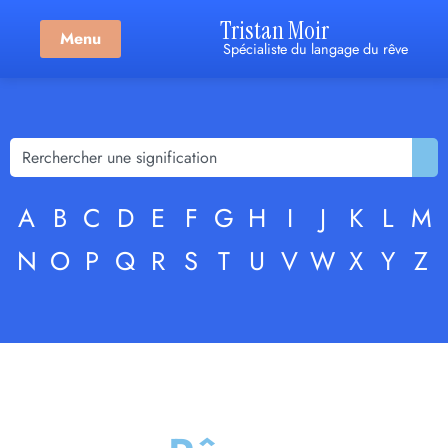
Tristan Moir
Menu
Spécialiste du langage du rêve
A
B
C
D
E
F
G
H
I
J
K
L
M
N
O
P
Q
R
S
T
U
V
W
X
Y
Z