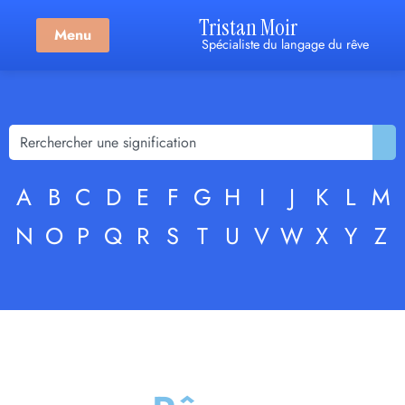
Tristan Moir
Menu
Spécialiste du langage du rêve
A
B
C
D
E
F
G
H
I
J
K
L
M
N
O
P
Q
R
S
T
U
V
W
X
Y
Z