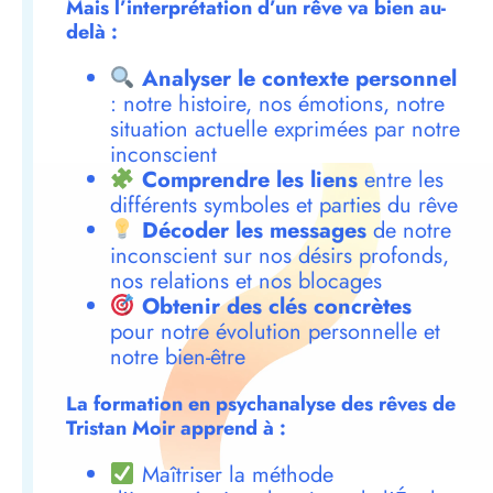
Mais l’interprétation d’un rêve va bien au-
delà :
Analyser le contexte personnel
: notre histoire, nos émotions, notre
situation actuelle exprimées par notre
inconscient
Comprendre les liens
entre les
différents symboles et parties du rêve
Décoder les messages
de notre
inconscient sur nos désirs profonds,
nos relations et nos blocages
Obtenir des clés concrètes
pour notre évolution personnelle et
notre bien-être
La formation en psychanalyse des rêves de
Tristan Moir apprend à :
Maîtriser la méthode