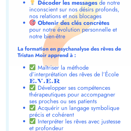
Décoder les messages
de notre
inconscient sur nos désirs profonds,
nos relations et nos blocages
Obtenir des clés concrètes
pour notre évolution personnelle et
notre bien-être
La formation en psychanalyse des rêves de
Tristan Moir apprend à :
Maîtriser la méthode
d’interprétation des rêves de l’École
E.V.E.R
Développer ses compétences
thérapeutiques pour accompagner
ses proches ou ses patients
Acquérir un langage symbolique
précis et cohérent
Interpréter les rêves avec justesse
et profondeur