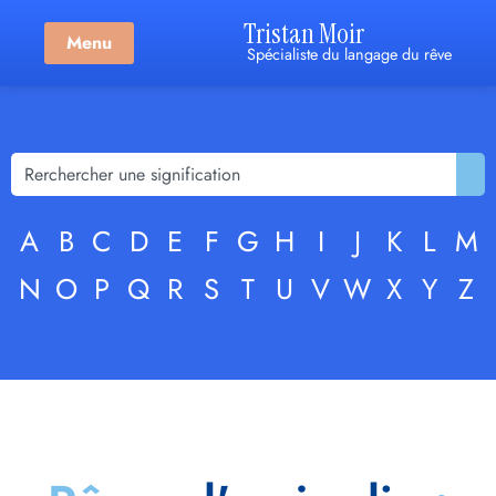
Tristan Moir
Menu
Spécialiste du langage du rêve
A
B
C
D
E
F
G
H
I
J
K
L
M
N
O
P
Q
R
S
T
U
V
W
X
Y
Z