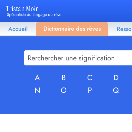
Tristan Moir
Spécialiste du langage du rêve
Dictionnaire des rêves
Accueil
Resso
A
B
C
D
N
O
P
Q