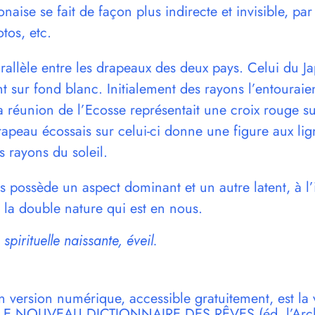
naise se fait de façon plus indirecte et invisible, par
tos, etc.
parallèle entre les drapeaux des deux pays. Celui du 
nt sur fond blanc. Initialement des rayons l’entouraie
la réunion de l’Ecosse représentait une croix rouge s
apeau écossais sur celui-ci donne une figure aux lig
 rayons du soleil.
 possède un aspect dominant et un autre latent, à l
 la double nature qui est en nous.
 spirituelle naissante, éveil.
n version numérique, accessible gratuitement, est la 
r LE NOUVEAU DICTIONNAIRE DES RÊVES (éd. l’Archi