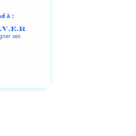
d à :
.V.E.R
gner ses