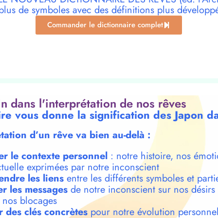
plus de symboles avec des définitions plus développ
Commander le dictionnaire complet
oin dans l'interprétation de nos rêves
ire vous donne la signification des Japon d
étation d’un rêve va bien au-delà :
er le contexte personnel
: notre histoire, nos émoti
ctuelle exprimées par notre inconscient
ndre les liens
entre les différents symboles et parti
r les messages
de notre inconscient sur nos désirs
t nos blocages
r des clés concrètes
pour notre évolution personnel