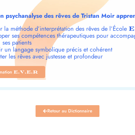
n psychanalyse des rêves de Tristan Moir appren
r la méthode d’interprétation des rêves de l’École
E
per ses compétences thérapeutiques pour accompa
 ses patients
r un langage symbolique précis et cohérent
ter les rêves avec justesse et profondeur
rmation
E.V.E.R
Retour au Dictionnaire