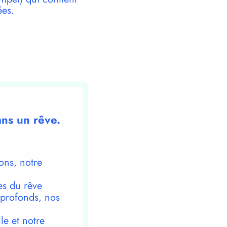
ées.
ans un rêve.
ons, notre
es du rêve
 profonds, nos
le et notre