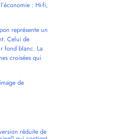
 l’économie : Hi-fi,
Japon représente un
nt. Celui de
ur fond blanc. La
nes croisées qui
’image de
version réduite de
pel) qui contient