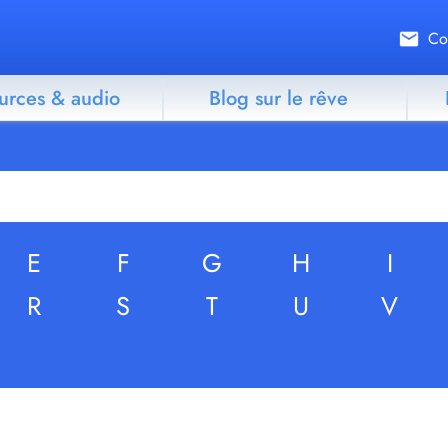
Co
urces & audio
Blog sur le rêve
E
F
G
H
I
R
S
T
U
V