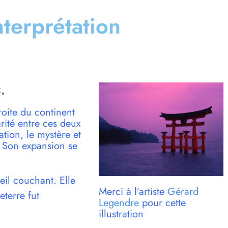
interprétation
.
roite du continent
arité entre ces deux
ation, le mystère et
in. Son expansion se
leil couchant. Elle
Merci à l’artiste
Gérard
eterre fut
Legendre
pour cette
illustration