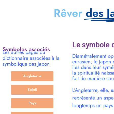
Rêver
des J
Le symbole d
Symboles associés
Les autres pages du
Diamétralement oppo
dictionnaire associées à la
eurasien, le Japon 
symbolique des Japon
îles dans leur symét
la spiritualité nais
Angleterre
fait de manière sou
L’Angleterre, elle, 
Soleil
représente un aspect
Pays
longtemps un pays 