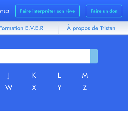
ntact
Faire interpréter son rêve
Faire un don
Formation E.V.E.R
À propos de Tristan
J
K
L
M
W
X
Y
Z