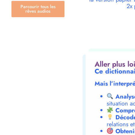
2x 
Parcourir tous les
rêves audios
Aller plus l
Ce dictionna
Mais l’interpr
Analys
situation a
Compre
Décode
relations e
Obteni