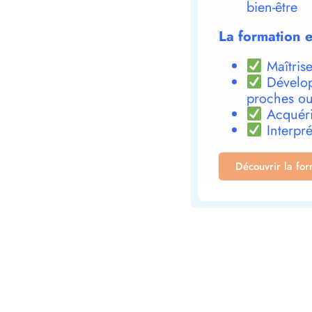
bien-être
La formation e
Maîtrise
Dévelop
proches ou
Acquéri
Interpré
Découvrir la fo