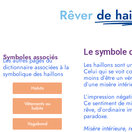
Rêver
de hai
Le symbole d
Symboles associés
Les autres pages du
Les haillons sont 
dictionnaire associées à la
Celui qui se voit c
symbolique des haillons
moins d’être un vér
d’une misère intéri
Habits
L’impression négati
Ce sentiment de mi
Vêtements ou
habits
rêve, d’ordinaire i
paradoxe.
Vagabond
Misère intérieure, 