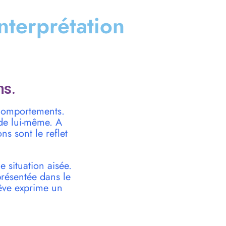
interprétation
ns.
 comportements.
 de lui-même. A
s sont le reflet
 situation aisée.
présentée dans le
rêve exprime un