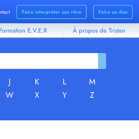
ntact
Faire interpréter son rêve
Faire un don
Formation E.V.E.R
À propos de Tristan
J
K
L
M
W
X
Y
Z