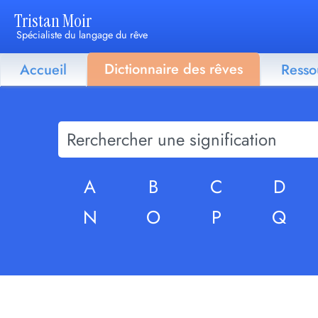
Tristan Moir
Spécialiste du langage du rêve
Dictionnaire des rêves
Accueil
Resso
A
B
C
D
N
O
P
Q