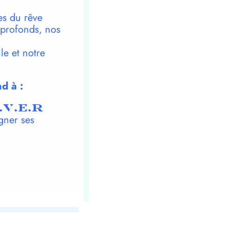
es du rêve
 profonds, nos
le et notre
d à :
.V.E.R
gner ses