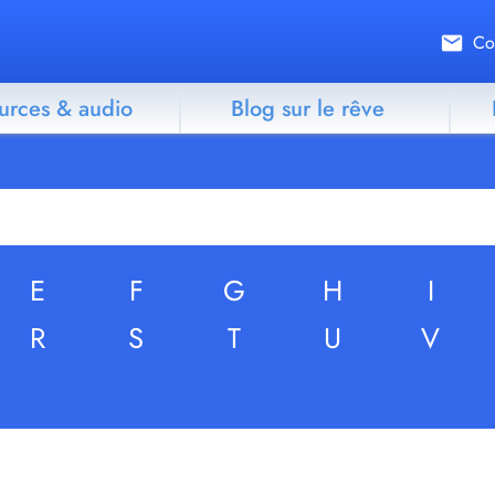
Co
urces & audio
Blog sur le rêve
E
F
G
H
I
R
S
T
U
V