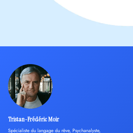
Tristan-Frédéric Moir
Spécialiste du langage du rêve, Psychanalyste,