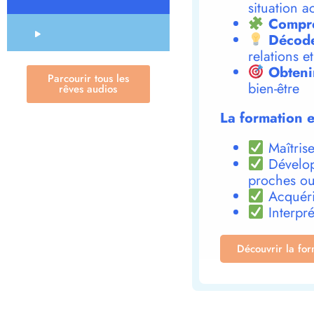
situation a
Compre
Décode
relations e
Obteni
Parcourir tous les
bien-être
rêves audios
La formation e
Maîtrise
Dévelop
proches ou
Acquéri
Interpré
Découvrir la fo