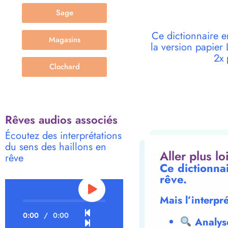
Sage
Ce dictionnaire e
Magasins
la version papie
2x 
Clochard
Rêves audios associés
Écoutez des interprétations
du sens des haillons en
Aller plus l
rêve
Ce dictionna
rêve.
Mais l’interpr
0:00
/
0:00
Analys