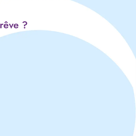
 rêve ?