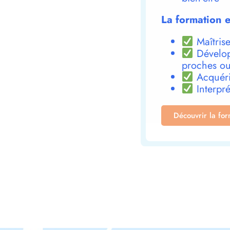
La formation e
Maîtrise
Dévelop
proches ou
Acquéri
Interpré
Découvrir la fo