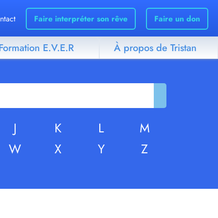
ntact
Faire interpréter son rêve
Faire un don
Formation E.V.E.R
À propos de Tristan
J
K
L
M
W
X
Y
Z