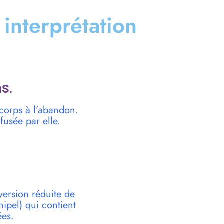
t interprétation
s.
 corps à l’abandon.
fusée par elle.
version réduite de
pel) qui contient
ées.