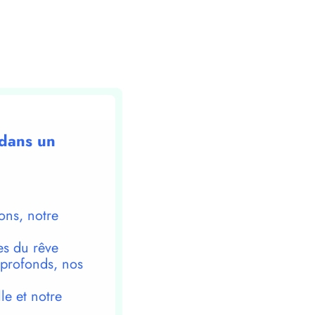
 dans un
ons, notre
es du rêve
 profonds, nos
le et notre