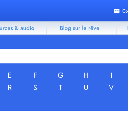
Co
urces & audio
Blog sur le rêve
E
F
G
H
I
R
S
T
U
V