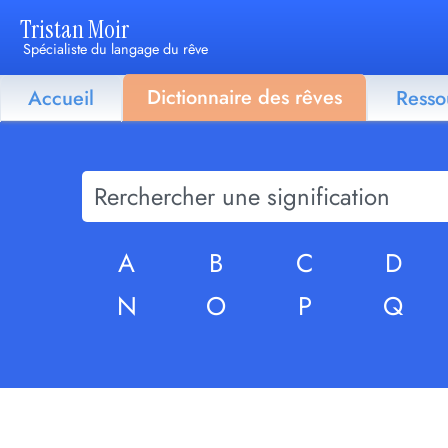
Tristan Moir
Spécialiste du langage du rêve
Dictionnaire des rêves
Accueil
Resso
A
B
C
D
N
O
P
Q