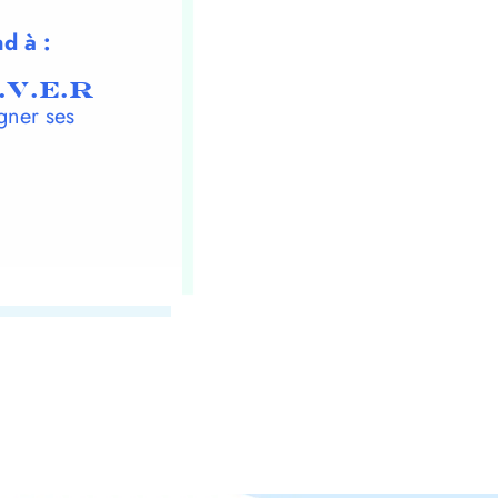
d à :
.V.E.R
gner ses