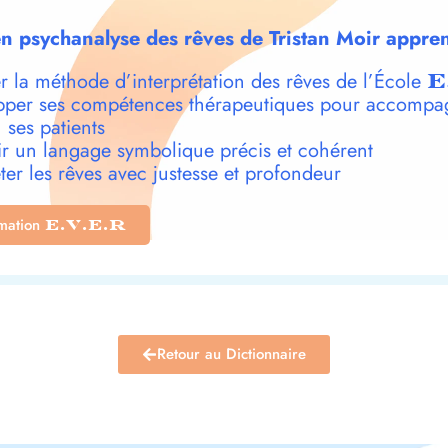
n psychanalyse des rêves de Tristan Moir appren
r la méthode d’interprétation des rêves de l’École
E
per ses compétences thérapeutiques pour accompa
 ses patients
r un langage symbolique précis et cohérent
ter les rêves avec justesse et profondeur
rmation
E.V.E.R
Retour au Dictionnaire