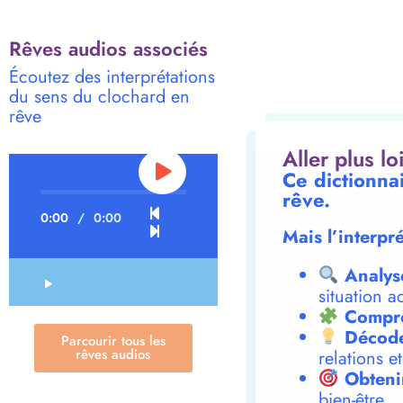
Rêves audios associés
Écoutez des interprétations
du sens du clochard en
rêve
Aller plus l
Ce dictionna
rêve.
0:00
/
0:00
Mais l’interpr
Analys
situation a
Compre
Décode
Parcourir tous les
rêves audios
relations e
Obteni
bien-être