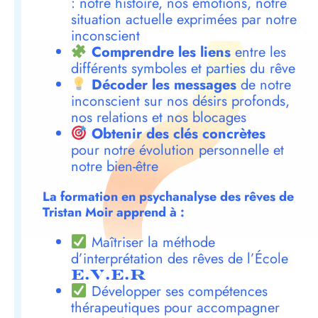
: notre histoire, nos émotions, notre
situation actuelle exprimées par notre
inconscient
Comprendre les liens
entre les
différents symboles et parties du rêve
Décoder les messages
de notre
inconscient sur nos désirs profonds,
nos relations et nos blocages
Obtenir des clés concrètes
pour notre évolution personnelle et
notre bien-être
La formation en psychanalyse des rêves de
Tristan Moir apprend à :
Maîtriser la méthode
d’interprétation des rêves de l’École
E.V.E.R
Développer ses compétences
thérapeutiques pour accompagner