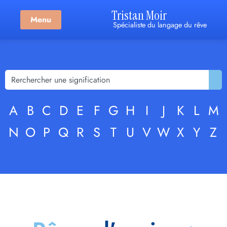
Tristan Moir
Menu
Spécialiste du langage du rêve
A
B
C
D
E
F
G
H
I
J
K
L
M
N
O
P
Q
R
S
T
U
V
W
X
Y
Z