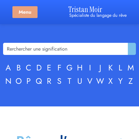
Tristan Moir
Menu
Spécialiste du langage du rêve
A
B
C
D
E
F
G
H
I
J
K
L
M
N
O
P
Q
R
S
T
U
V
W
X
Y
Z