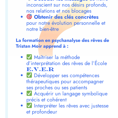
inconscient sur nos désirs profonds,
nos relations et nos blocages
Obtenir des clés concrètes
pour notre évolution personnelle et
notre bien-être
La formation en psychanalyse des rêves de
Tristan Moir apprend à :
Maîtriser la méthode
d’interprétation des rêves de l’École
E.V.E.R
Développer ses compétences
thérapeutiques pour accompagner
ses proches ou ses patients
Acquérir un langage symbolique
précis et cohérent
Interpréter les rêves avec justesse
et profondeur