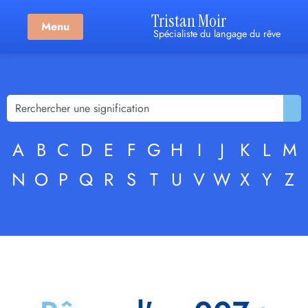
Tristan Moir
Menu
Spécialiste du langage du rêve
A
B
C
D
E
F
G
H
I
J
K
L
M
N
O
P
Q
R
S
T
U
V
W
X
Y
Z