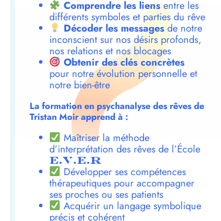
Comprendre les liens
entre les
différents symboles et parties du rêve
Décoder les messages
de notre
inconscient sur nos désirs profonds,
nos relations et nos blocages
Obtenir des clés concrètes
pour notre évolution personnelle et
notre bien-être
La formation en psychanalyse des rêves de
Tristan Moir apprend à :
Maîtriser la méthode
d’interprétation des rêves de l’École
E.V.E.R
Développer ses compétences
thérapeutiques pour accompagner
ses proches ou ses patients
Acquérir un langage symbolique
précis et cohérent