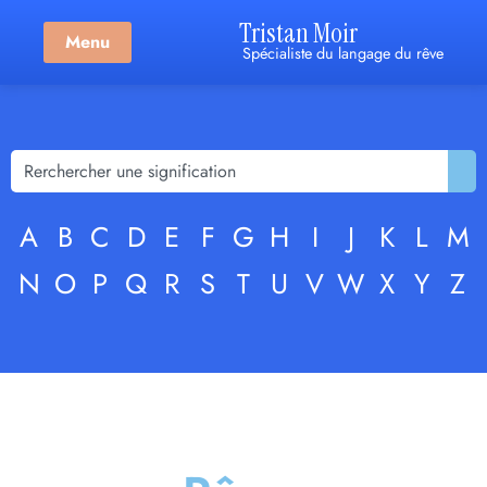
Tristan Moir
Menu
Spécialiste du langage du rêve
A
B
C
D
E
F
G
H
I
J
K
L
M
N
O
P
Q
R
S
T
U
V
W
X
Y
Z