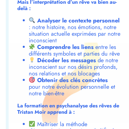
Mais l’interprétation d’un rêve va bien au-
delà :
Analyser le contexte personnel
: notre histoire, nos émotions, notre
situation actuelle exprimées par notre
inconscient
Comprendre les liens
entre les
différents symboles et parties du rêve
Décoder les messages
de notre
inconscient sur nos désirs profonds,
nos relations et nos blocages
Obtenir des clés concrètes
pour notre évolution personnelle et
notre bien-être
La formation en psychanalyse des rêves de
Tristan Moir apprend à :
Maîtriser la méthode