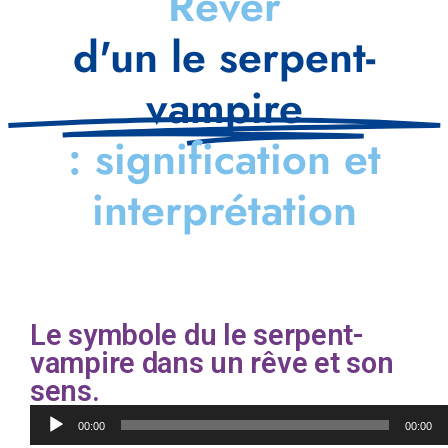
Rêver
d'un le serpent-
vampire
: signification et
interprétation
Le symbole du le serpent-
vampire dans un rêve et son
sens.
Lecteur
00:00
00:00
audio