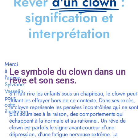
Rêver
d'un clown
:
signification et
interprétation
Merci
Le symbole du clown dans un
à
l’artiste
rêve et son sens.
Sylviane
Vasselin
S’il fait rire les enfants sous un chapiteau, le clown peut
pour
autant les effrayer hors de ce contexte. Dans ses excès,
cette
le clown représente les pensées incontrôlées qui ne sont
illustration
plus soumises à la raison, des comportements qui
échappent à la normale et au rationnel. Un rêve de
clown est parfois le signe avant-coureur d’une
dépression, d’une fatigue nerveuse extrême. La