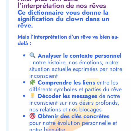
l'interprétation de nos rêves
Ce dictionnaire vous donne la
signification du clown dans un
rêve.
Mais l’interprétation d’un rêve va bien au-
delà :
Analyser le contexte personnel
: notre histoire, nos émotions, notre
situation actuelle exprimées par notre
inconscient
Comprendre les liens
entre les
différents symboles et parties du rêve
Décoder les messages
de notre
inconscient sur nos désirs profonds,
nos relations et nos blocages
Obtenir des clés concrètes
pour notre évolution personnelle et
notre bien-être