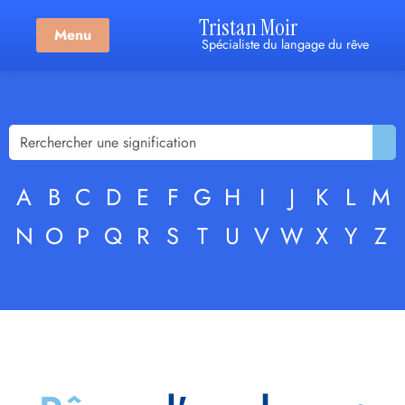
Tristan Moir
Menu
Spécialiste du langage du rêve
A
B
C
D
E
F
G
H
I
J
K
L
M
N
O
P
Q
R
S
T
U
V
W
X
Y
Z