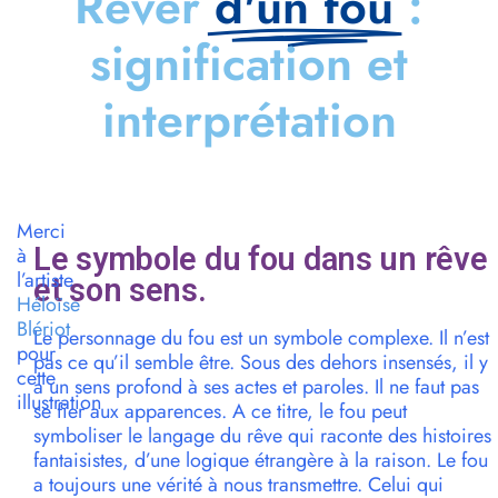
Rêver
d'un fou
:
signification et
interprétation
Merci
Le symbole du fou dans un rêve
à
l’artiste
et son sens.
Héloïse
Blériot
Le personnage du fou est un symbole complexe. Il n’est
pour
pas ce qu’il semble être. Sous des dehors insensés, il y
cette
a un sens profond à ses actes et paroles. Il ne faut pas
illustration
se fier aux apparences. A ce titre, le fou peut
symboliser le langage du rêve qui raconte des histoires
fantaisistes, d’une logique étrangère à la raison. Le fou
a toujours une vérité à nous transmettre. Celui qui