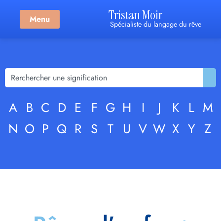
Tristan Moir
Menu
Spécialiste du langage du rêve
A
B
C
D
E
F
G
H
I
J
K
L
M
N
O
P
Q
R
S
T
U
V
W
X
Y
Z