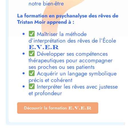
notre bien-être
La formation en psychanalyse des rêves de
Tristan Moir apprend à :
Maîtriser la méthode
d’interprétation des rêves de l’École
E.V.E.R
Développer ses compétences
thérapeutiques pour accompagner
ses proches ou ses patients
Acquérir un langage symbolique
précis et cohérent
Interpréter les rêves avec justesse
et profondeur
Découvrir la formation
E.V.E.R