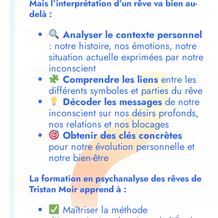
Mais l’interprétation d’un rêve va bien au-
delà :
Analyser le contexte personnel
: notre histoire, nos émotions, notre
situation actuelle exprimées par notre
inconscient
Comprendre les liens
entre les
différents symboles et parties du rêve
Décoder les messages
de notre
inconscient sur nos désirs profonds,
nos relations et nos blocages
Obtenir des clés concrètes
pour notre évolution personnelle et
notre bien-être
La formation en psychanalyse des rêves de
Tristan Moir apprend à :
Maîtriser la méthode