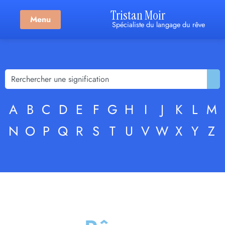
Tristan Moir
Menu
Spécialiste du langage du rêve
A
B
C
D
E
F
G
H
I
J
K
L
M
N
O
P
Q
R
S
T
U
V
W
X
Y
Z