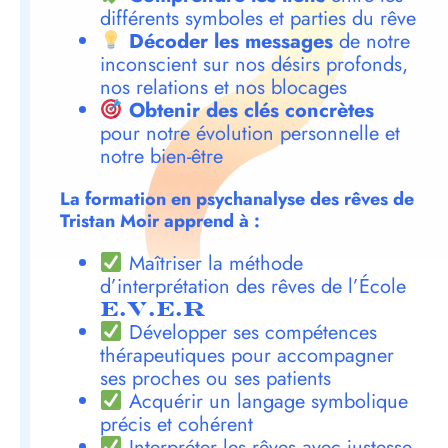
différents symboles et parties du rêve
Décoder les messages
de notre
inconscient sur nos désirs profonds,
nos relations et nos blocages
Obtenir des clés concrètes
pour notre évolution personnelle et
notre bien-être
La formation en psychanalyse des rêves de
Tristan Moir apprend à :
Maîtriser la méthode
d’interprétation des rêves de l’École
E.V.E.R
Développer ses compétences
thérapeutiques pour accompagner
ses proches ou ses patients
Acquérir un langage symbolique
précis et cohérent
Interpréter les rêves avec justesse