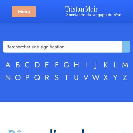
Tristan Moir
Menu
Spécialiste du langage du rêve
A
B
C
D
E
F
G
H
I
J
K
L
M
N
O
P
Q
R
S
T
U
V
W
X
Y
Z