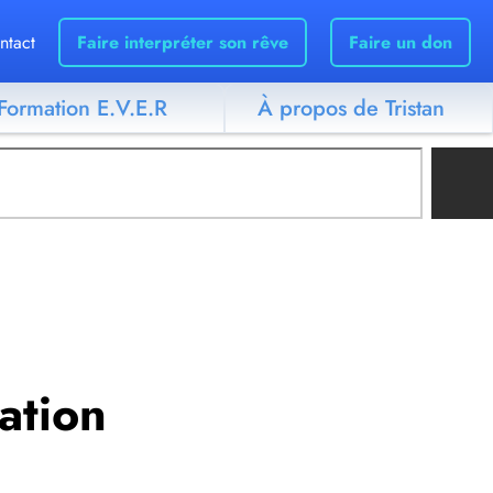
ntact
Faire interpréter son rêve
Faire un don
Formation E.V.E.R
À propos de Tristan
tation