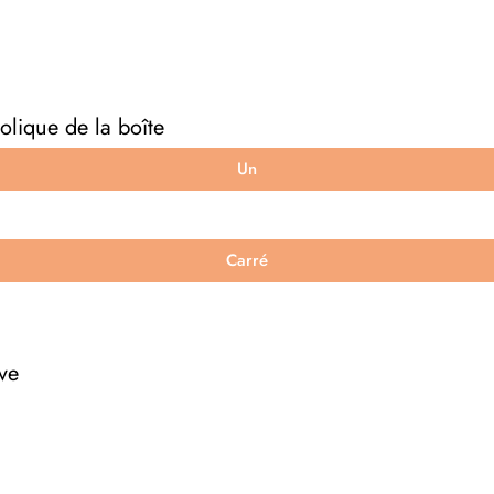
olique de la boîte
Un
Carré
êve