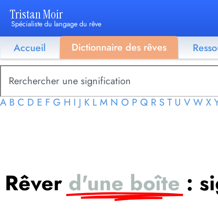
Tristan Moir
Spécialiste du langage du rêve
Dictionnaire des rêves
Accueil
Resso
A
B
C
D
E
F
G
H
I
J
K
L
M
N
O
P
Q
R
S
T
U
V
W
X
Rêver
d'une boîte
: s