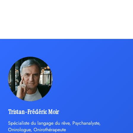
Tristan-Frédéric Moir
Spécialiste du langage du rêve, Psychanalyste,
Onirologue, Onirothérapeute