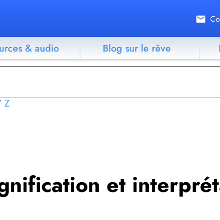
Co
urces & audio
Blog sur le rêve
Y
Z
ignification et interpré