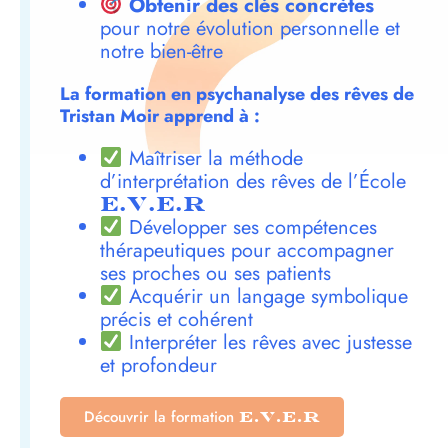
Obtenir des clés concrètes
pour notre évolution personnelle et
notre bien-être
La formation en psychanalyse des rêves de
Tristan Moir apprend à :
Maîtriser la méthode
d’interprétation des rêves de l’École
E.V.E.R
Développer ses compétences
thérapeutiques pour accompagner
ses proches ou ses patients
Acquérir un langage symbolique
précis et cohérent
Interpréter les rêves avec justesse
et profondeur
Découvrir la formation
E.V.E.R