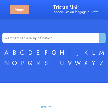
Tristan Moir
Menu
Spécialiste du langage du rêve
A
B
C
D
E
F
G
H
I
J
K
L
M
N
O
P
Q
R
S
T
U
V
W
X
Y
Z